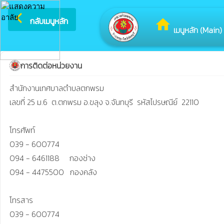
arrow_back_ios
ยินดีต้อนรับสู่
กลับเมนูหลัก
home
เมนูหลัก (Main)
การติดต่อหน่วยงาน
สำนักงานเทศบาลตำบลตกพรม 

เลขที่ 25 ม.6  ต.ตกพรม อ.ขลุง จ.จันทบุรี  รหัสไปรษณีย์  22110

โทรศัพท์

039 - 600774

094 - 6461188     กองช่าง

094 - 4475500   กองคลัง

โทรสาร

039 - 600774
