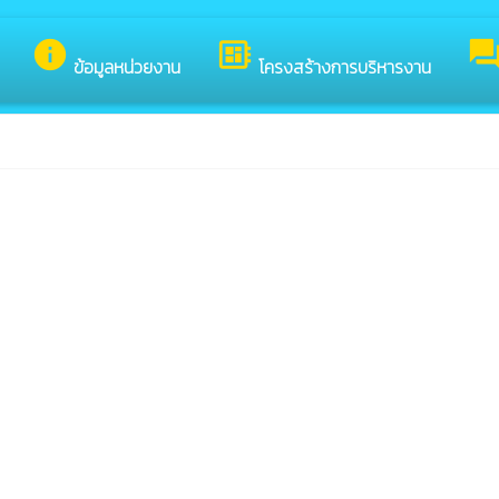
เว็บไซต์ของ เทศบาลตำบลตกพรม
info
developer_board
foru
ข้อมูลหน่วยงาน
โครงสร้างการบริหารงาน