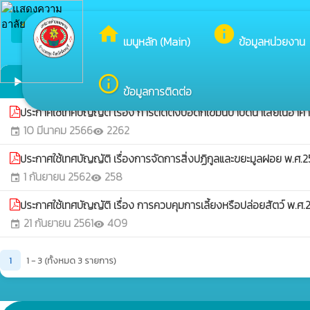
arrow_back_ios
ยินดีต้อนรับสู่เ
กลับเมนูหลัก
home
info
เมนูหลัก (Main)
ข้อมูลหน่วยงาน
เทศบัญญัติต่าง ๆ
info_outline
play_arrow
ข้อมูลการติดต่อ
ประกาศใช้เทศบัญญัติ เรื่อง การติดตั้งบ่อดักไขมันบำบัดน้ำเสียในอา
10 มีนาคม 2566
2262
event
visibility
ประกาศใช้เทศบัญญัติ เรื่องการจัดการสิ่งปฏิกูลและขยะมูลฝอย พ.ศ.
1 กันยายน 2562
258
event
visibility
ประกาศใช้เทศบัญญัติ เรื่อง การควบคุมการเลี้ยงหรือปล่อยสัตว์ พ.ศ.
21 กันยายน 2561
409
event
visibility
1
1 - 3 (ทั้งหมด 3 รายการ)