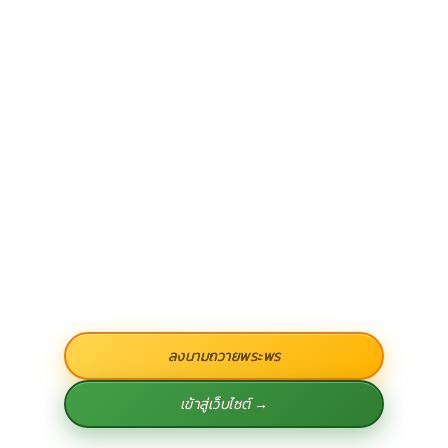
ลงนามถวายพระพร
เข้าสู่เว็บไซต์ →